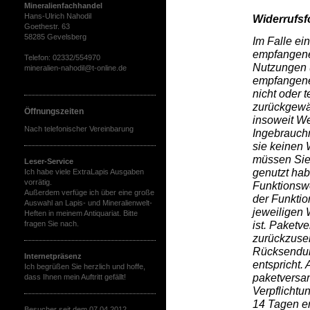
Mineralienfachhandel
Hans-Ulrich Nahodil
Widerrufsf
Goethestr. 63
58285 Gevelsberg
Im Falle ei
empfangene
Telefon: 02332/554970
Nutzungen 
mineralien-nahodil@t-online.de
empfangene
nicht oder 
zurückgewä
Öffnungszeiten
insoweit We
Nach telefonischer Vereinbarung
Ingebrauch
sie keinen 
müssen Sie 
Leser-Service
genutzt hab
Ich habe viele ExtraLapis Ausgaben
vorrätig.
Funktionswe
Außerdem verfüge ich über eine große
der Funktio
Auswahl an Lapis- und Mineralienwelt-
jeweiligen 
Heften in meinem Antiquariat. Bitte
ist.
Paketver
fragen Sie nach.
zurückzus
Rücksendung
Internetpräsenz
entspricht. 
Ich begrüßen Sie herzlich und hoffe,
paketversa
dass Ihnen mein Auftritt gefällt!
Verpflichtu
14 Tagen er
Besucher seit dem 07.04.2012