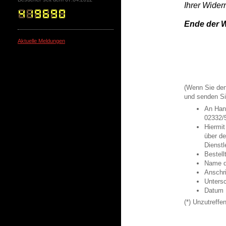
Ihrer Wider
Ende der 
Aktuelle Meldungen
(Wenn Sie den 
und senden Si
An Hans
02332/5
Hiermit
über de
Dienstl
Bestell
Name d
Anschri
Untersc
Datum
(*) Unzutreffe