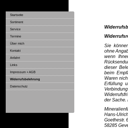
Mineralienfachhandel 
Startseite
Sortiment
Widerrufs
Service
Widerrufsr
Termine
Über mich
Sie können
ohne Angabe
Kontakt
wenn Ihnen
Anfahrt
Rücksendun
Links
dieser Bel
beim Empfä
Impressum + AGB
Waren nicht
Widerrufsbelehrung
Erfüllung 
Datenschutz
Verbindu
Widerrufsfr
der Sache. D
Mineralien
Hans-Ulric
Goethestr. 
Hier finden sie uns
58285
Geve