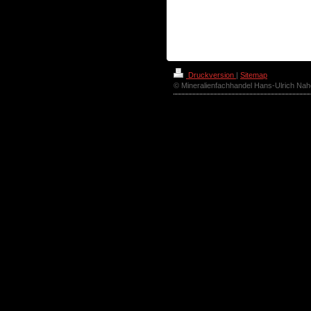
Druckversion
|
Sitemap
© Mineralienfachhandel Hans-Ulrich Naho