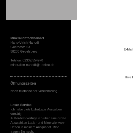
Hier finden sie uns
Mineralienfachhandel
Hans-Ulrich Nahodil
Goethestr. 63
E-Mai
58285 Gevelsberg
Telefon: 02332/554970
mineralien-nahodil@t-online.de
Ihre
Öffnungszeiten
Nach telefonischer Vereinbarung
Leser-Service
Ich habe viele ExtraLapis Ausgaben
vorrätig.
Außerdem verfüge ich über eine große
Auswahl an Lapis- und Mineralienwelt-
Heften in meinem Antiquariat. Bitte
fragen Sie nach.