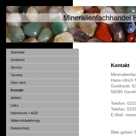
Mineralienfachhandel 
Startseite
Sortiment
Kontakt
Service
Mineralienfa
Termine
Hans-Ulrich 
Über mich
Goethestr. 6
Kontakt
58285 Gevel
Anfahrt
Telefon: 02
Links
Telefax: 023
Impressum + AGB
E-Mail: mine
Widerrufsbelehrung
Datenschutz
Bitte geben S