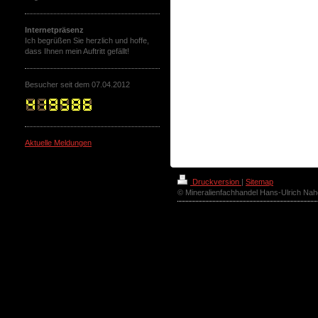
Internetpräsenz
Ich begrüßen Sie herzlich und hoffe,
dass Ihnen mein Auftritt gefällt!
Besucher seit dem 07.04.2012
Aktuelle Meldungen
Druckversion
|
Sitemap
© Mineralienfachhandel Hans-Ulrich Naho